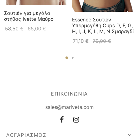
Σουτιέν για μεγάλο
στήθος Ivette Μαύρο
Essence Σουτιέν
Υπερμεγέθη Cups D, F, G,
58,50
€
65,00
€
H, I, J, K, L, M, N Σμαραγδί
71,10
€
79,00
€
ΕΠΙΚΟΙΝΩΝΙΑ
sales@mariveta.com
ΛΟΓΑΡΙΑΣΜΟΣ