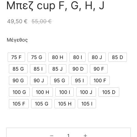
Μπεζ cup F, G, H, J
49,50
€
55,00
€
Μέγεθος
75 F
75 G
80 H
80 I
80 J
85 D
85 G
85 I
85 J
90 D
90 F
90 G
90 J
95 G
95 I
100 F
100 G
100 H
100 I
100 J
105 D
105 F
105 G
105 H
105 I