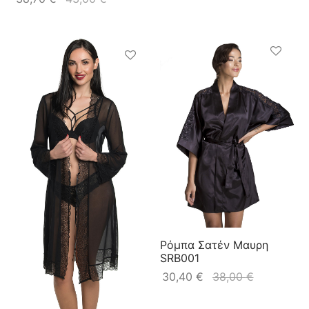
Ρόμπα Σατέν Μαυρη
SRB001
30,40
€
38,00
€