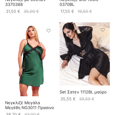
3370388
0370BL
31,50
€
35,00
€
17,55
€
19,50
€
Set Σατεν 1112BL μαύρο
35,55
€
39,50
€
Νεγκλιζέ Μεγάλα
Μεγέθη NG3011 Πρασινο
38,70
€
43,00
€