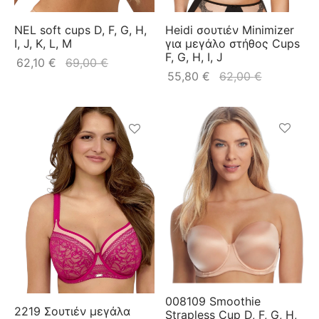
NEL soft cups D, F, G, H,
Heidi σουτιέν Minimizer
I, J, K, L, M
για μεγάλο στήθος Cups
F, G, H, I, J
62,10
€
69,00
€
55,80
€
62,00
€
008109 Smoothie
2219 Σουτιέν μεγάλα
Strapless Cup D, F, G, H,