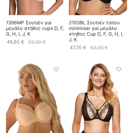
1396MP Σουτιέν για
2103BL Σουτιέν τύπου
μεγάλο στήθος cups D, F,
minimiser για μεγάλο
G, H, I, J, K
στηθος Cup D, F, G, H, I,
J, K
46,80
€
52,00
€
47,70
€
53,00
€