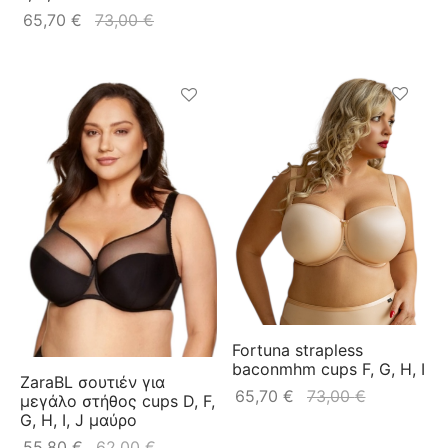
65,70
€
73,00
€
Fortuna strapless
baconmhm cups F, G, H, I
ZaraBL σουτιέν για
65,70
€
73,00
€
μεγάλο στήθος cups D, F,
G, H, I, J μαύρο
55,80
€
62,00
€