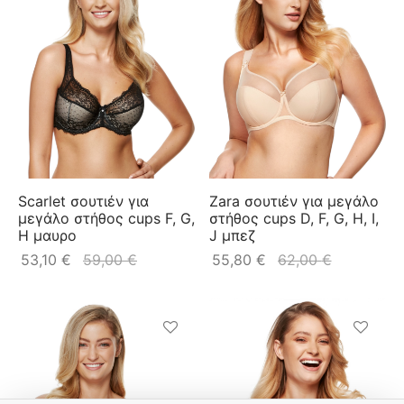
Scarlet σουτιέν για
Zara σουτιέν για μεγάλο
μεγάλο στήθος cups F, G,
στήθος cups D, F, G, H, I,
H μαυρο
J μπεζ
53,10
€
59,00
€
55,80
€
62,00
€