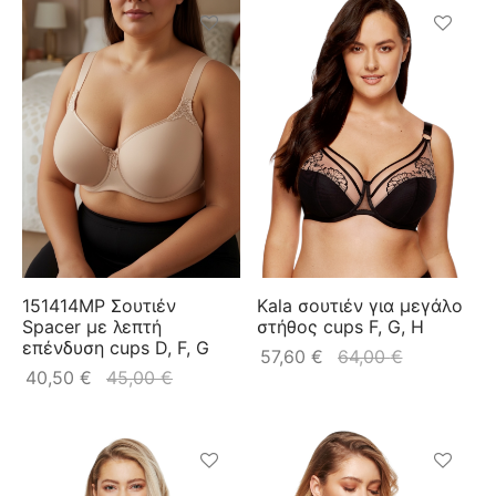
151414MP Σουτιέν
Kala σουτιέν για μεγάλο
Spacer με λεπτή
στήθος cups F, G, H
επένδυση cups D, F, G
57,60
€
64,00
€
40,50
€
45,00
€