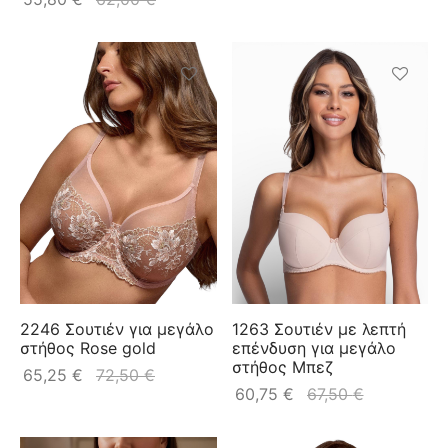
2246 Σουτιέν για μεγάλο
1263 Σουτιέν με λεπτή
στήθος Rose gold
επένδυση για μεγάλο
στήθος Μπεζ
65,25
€
72,50
€
60,75
€
67,50
€