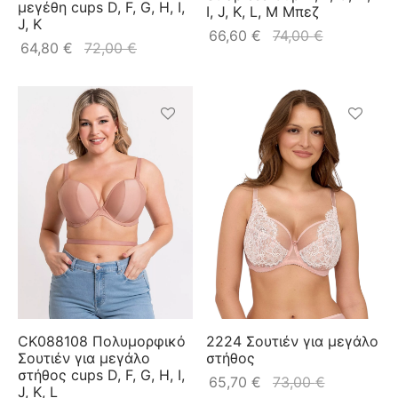
μεγέθη cups D, F, G, H, I,
I, J, K, L, M Μπεζ
J, K
66,60
€
74,00
€
64,80
€
72,00
€
CK088108 Πολυμορφικό
2224 Σουτιέν για μεγάλο
Σουτιέν για μεγάλο
στήθος
στήθος cups D, F, G, H, I,
65,70
€
73,00
€
J, K, L