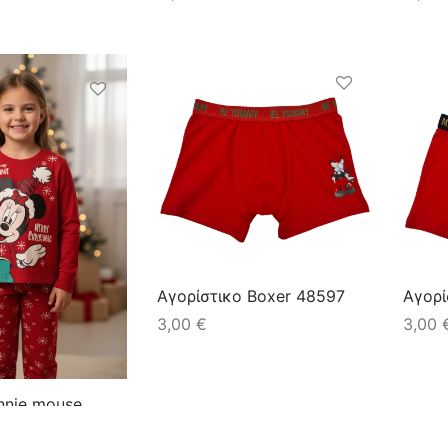
Αγορίστικο Boxer 48597
Αγορί
3,00
€
3,00
nnie mouse