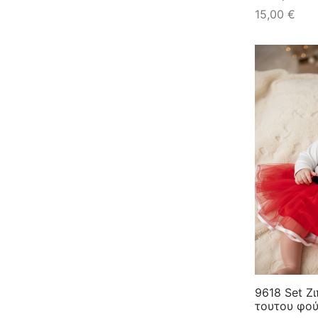
15,00
€
9618 Set Ζ
τουτου φο