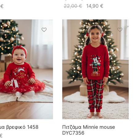
22,00
€
14,90
€
0
€
α βρεφικό 1458
Πιτζάμα Minnie mouse
DYC7356
€