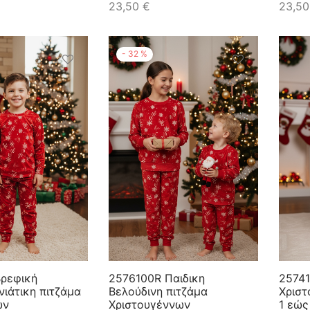
23,50
€
23,5
-
32
%
ρεφική
2576100R Παιδικη
2574
νιάτικη πιτζάμα
Βελούδινη πιτζάμα
Χριστ
ων
Χριστουγέννων
1 εώς