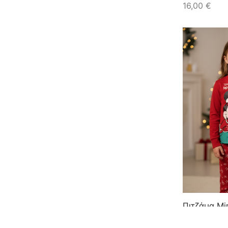
16,00
€
Πιτζάμα Mi
DY50A1476