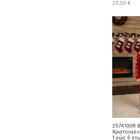
23,50
€
2574100R Β
Χριστουγεν
1 εώς 5 ετ