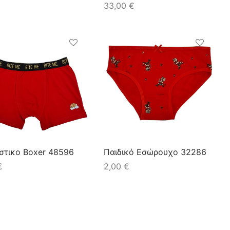
33,00
€
στικο Boxer 48596
Παιδικό Εσώρουχο 32286
€
2,00
€