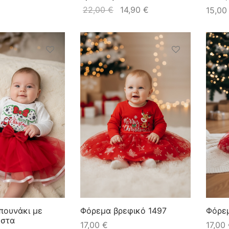
22,00
€
14,90
€
15,0
ιπουνάκι με
Φόρεμα βρεφικό 1497
Φόρεμ
ύστα
17,00
€
17,00