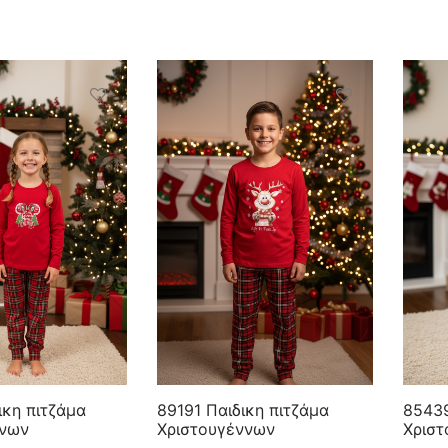
ικη πιτζάμα
89191 Παιδικη πιτζάμα
85439
ννων
Χριστουγέννων
Χρισ