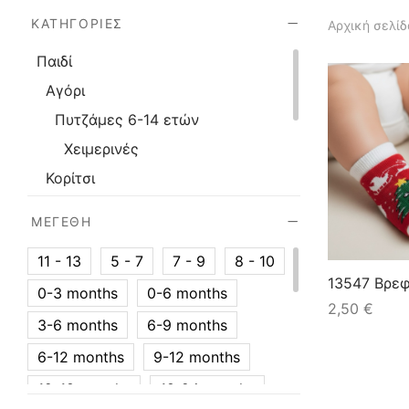
ΚΑΤΗΓΟΡΊΕΣ
Αρχική σελίδ
Παιδί
Αγόρι
Πυτζάμες 6-14 ετών
Χειμερινές
Κορίτσι
Πυτζάμες 6-14 ετών
ΜΕΓΈΘΗ
Χειμερινές
11 - 13
5 - 7
7 - 9
8 - 10
Χριστούγεννα
13547 Βρεφ
0-3 months
0-6 months
Παιδί - Βρέφος
2,50
€
3-6 months
6-9 months
6-12 months
9-12 months
12-18 months
18-24 months