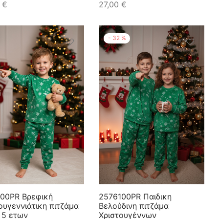
0
€
27,00
€
-
32
%
100PR Βρεφική
2576100PR Παιδικη
ουγεννιάτικη πιτζάμα
Βελούδινη πιτζάμα
 5 ετων
Χριστουγέννων