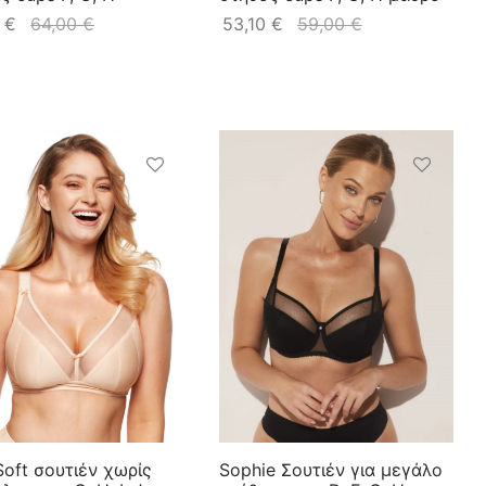
0
€
64,00
€
53,10
€
59,00
€
Soft σουτιέν χωρίς
Sophie Σουτιέν για μεγάλο