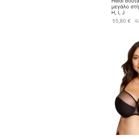
Heidi σουτι
μεγάλο στή
110 L
115 D
115 F
115 G
H, I, J
115 H
115 I
115 J
115 K
55,80
€
6