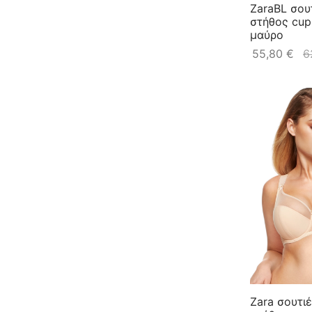
ZaraBL σου
στήθος cups 
μαύρο
55,80
€
6
Zara σουτι