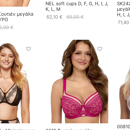
NEL soft cups D, F, G, H, I, J,
SK242
K, L, M
μεγάλ
Σουτιέν μεγάλα
H, I, J
62,10
€
69,00
€
ΥΡΟ
71,4
5,00
€
00810