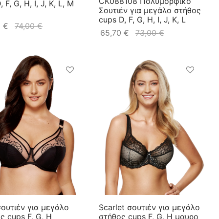
CK088108 Πολυμορφικό
 F, G, H, I, J, K, L, M
Σουτιέν για μεγάλο στήθος
cups D, F, G, H, I, J, K, L
0
€
74,00
€
65,70
€
73,00
€
σουτιέν για μεγάλο
Scarlet σουτιέν για μεγάλο
ς cups F, G, H
στήθος cups F, G, H μαυρο