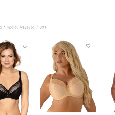
α
/
Προϊόν Μέγεθος
/
80 F