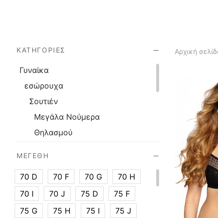
ΚΑΤΗΓΟΡΊΕΣ
Αρχική σελίδ
Γυναίκα
εσώρουχα
Σουτιέν
Μεγάλα Νούμερα
Θηλασμού
Χωρίς Μπανέλα
ΜΕΓΈΘΗ
Μαγιό
70 D
70 F
70 G
70 H
Bikini Top Plus Size
70 I
70 J
75 D
75 F
Προσφορές
Γυναίκα
75 G
75 H
75 I
75 J