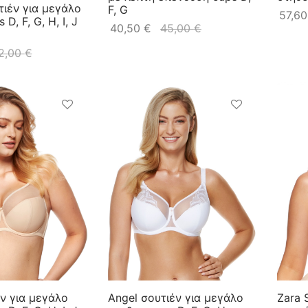
τιέν για μεγάλο
F, G
57,6
D, F, G, H, I, J
40,50
€
45,00
€
2,00
€
έν για μεγάλο
Angel σουτιέν για μεγάλο
Zara 