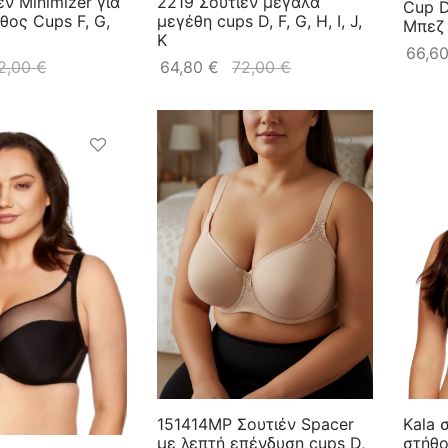
έν Minimizer για
2219 Σουτιέν μεγάλα
Cup D,
θος Cups F, G,
μεγέθη cups D, F, G, H, I, J,
Μπεζ
K
66,6
2,00
€
64,80
€
72,00
€
151414MP Σουτιέν Spacer
Kala 
με λεπτή επένδυση cups D,
στήθο