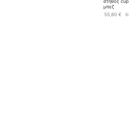
στήθος cups 
μπεζ
55,80
€
6
Blush Σουτι