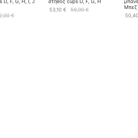
D, F, G, H, I, J
στηθος cups D, F, G, H
μπανέ
Μπεζ
53,10
€
59,00
€
2,00
€
50,4
-
31
%
SK113
SK219 Μαγιό για Μεγάλο
Στήθος
έν για μεγάλο
Στήθος cup D, F, G, H, I, J, K
Μαύρ