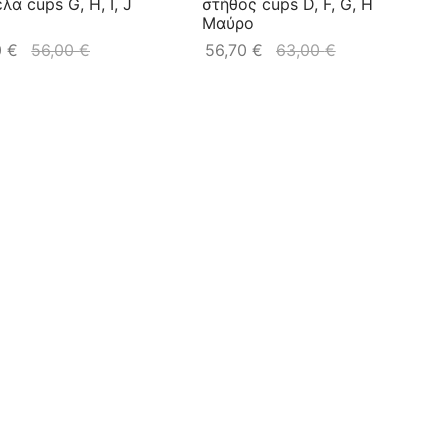
λα cups G, H, I, J
στήθος cups D, F, G, H
Μαύρο
0
€
56,00
€
56,70
€
63,00
€
 Μαγιό για Μεγάλο
 cup D, F, G, H, I, J, K
Samira Σουτιέν μεγάλα
ο