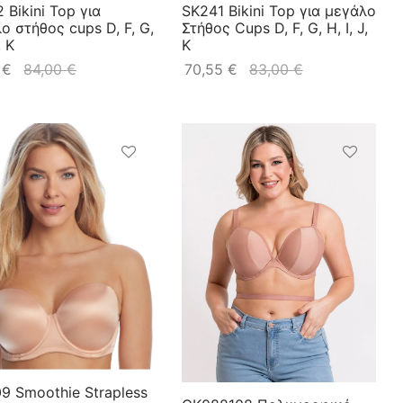
 Bikini Top για
SK241 Bikini Top για μεγάλο
ο στήθος cups D, F, G,
Στήθος Cups D, F, G, H, I, J,
, K
K
0
€
84,00
€
70,55
€
83,00
€
9 Smoothie Strapless