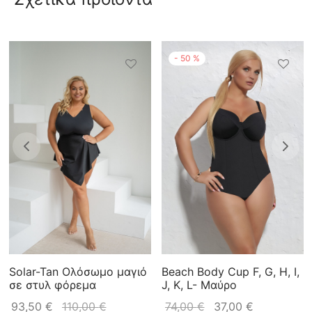
-
50
%
Beach Body Cup F, G, H, I,
Solar-Tan Ολόσωμο μαγιό
J, K, L- Μαύρο
σε στυλ φόρεμα
74,00
€
37,00
€
93,50
€
110,00
€