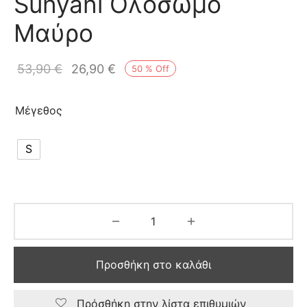
Sunyani Ολόσωμο
Μαύρο
53,90
€
26,90
€
50
%
Off
Μέγεθος
S
Προσθήκη στο καλάθι
Πρόσθήκη στην λίστα επιθυμιών