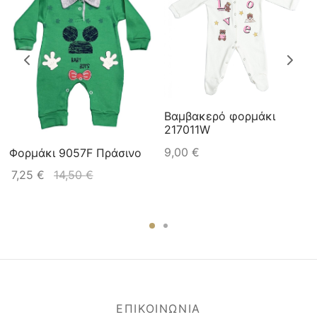
Βαμβακερό φορμάκι
217011W
9,00
€
Φορμάκι 9057F Πράσινο
7,25
€
14,50
€
ΕΠΙΚΟΙΝΩΝΙΑ