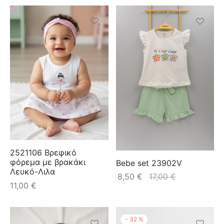
2521106 Βρεφικό
φόρεμα με βρακάκι
Bebe set 23902V
Λευκό-Λιλα
8,50
€
17,00
€
11,00
€
-
32
%