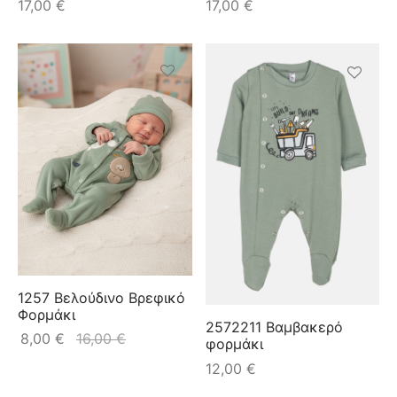
17,00
€
17,00
€
1257 Βελούδινο Βρεφικό
Φορμάκι
2572211 Βαμβακερό
8,00
€
16,00
€
φορμάκι
12,00
€