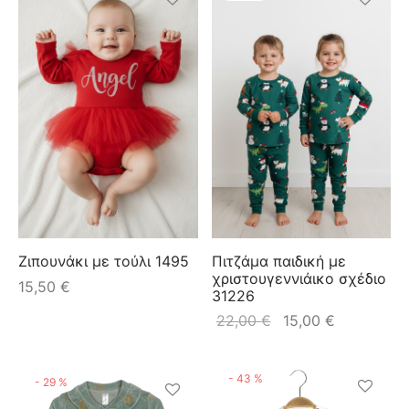
Ζιπουνάκι με τούλι 1495
Πιτζάμα παιδική με
χριστουγεννιάικο σχέδιο
15,50
€
31226
22,00
€
15,00
€
-
43
%
-
29
%