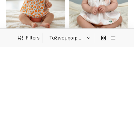
Filters
5675P Βρεφικό
5671P Βρεφικό
Φορεματάκι Με Κορδέλα
Φορεματάκι Με Κορδέλα
Λευκό/Πορτοκαλί
Λευκό/Πορτοκαλί
6,25
€
12,50
€
6,25
€
12,50
€
ΚΑΤΗΓΟΡΊΕΣ
-
18
%
-
17
%
Βρέφος
Ζιπουνάκια
Φορμάκια
Χειμερινά
Καλοκαιρινά