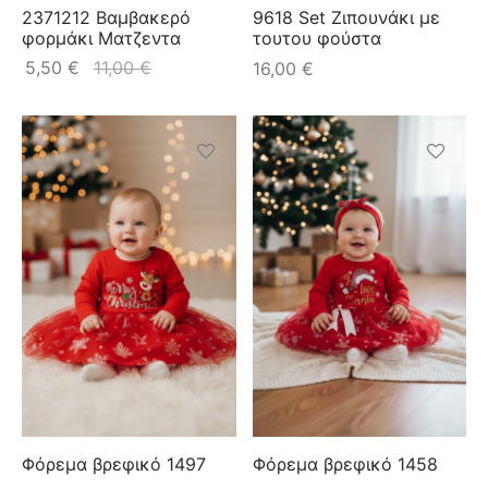
2371212 Βαμβακερό
9618 Set Ζιπουνάκι με
φορμάκι Ματζεντα
τουτου φούστα
5,50
€
11,00
€
16,00
€
Φόρεμα βρεφικό 1497
Φόρεμα βρεφικό 1458