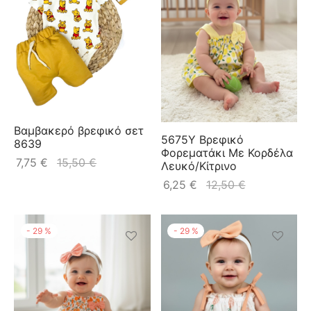
Βαμβακερό βρεφικό σετ
5675Y Βρεφικό
8639
Φορεματάκι Με Κορδέλα
7,75
€
15,50
€
Λευκό/Κίτρινο
6,25
€
12,50
€
-
29
%
-
29
%