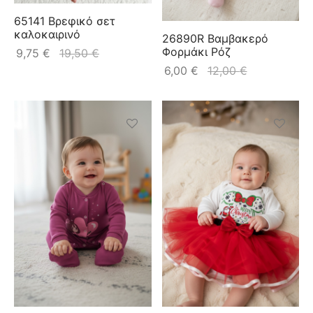
65141 Βρεφικό σετ
καλοκαιρινό
26890R Βαμβακερό
Φορμάκι Ρόζ
9,75
€
19,50
€
6,00
€
12,00
€