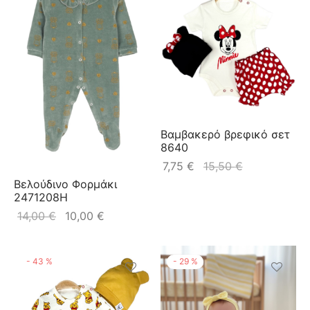
Βαμβακερό βρεφικό σετ
8640
7,75
€
15,50
€
Βελούδινο Φορμάκι
2471208H
14,00
€
10,00
€
-
43
%
-
29
%