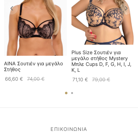
Plus Size Σουτιέν για
μεγάλο στήθος Mystery
AINA Σουτιέν για μεγάλο
Μπλε Cups D, F, G, H, I, J,
Στήθος
K, L
66,60
€
74,00
€
71,10
€
79,00
€
ΕΠΙΚΟΙΝΩΝΙΑ