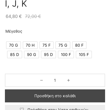
I, J, K
64,80
€
72,00
€
Μέγεθος
70 G
70 H
75 F
75 G
80 F
85 D
90 G
95 D
100 F
105 F
Προσθήκη στο καλάθι
Πρόσθήκη στην λίστα επιθυμιών