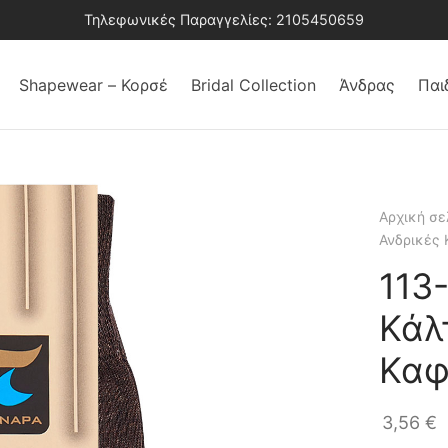
Τηλεφωνικές Παραγγελίες: 2105450659
Shapewear – Κορσέ
Bridal Collection
Άνδρας
Παι
Αρχική σε
Ανδρικές
113
Κάλ
Καφ
3,56
€