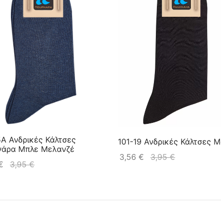
5A Ανδρικές Κάλτσες
101-19 Ανδρικές Κάλτσες 
νάρα Μπλε Μελανζέ
3,56
€
3,95
€
€
3,95
€