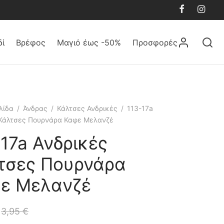
δί
Βρέφος
Μαγιό έως -50%
Προσφορές
λίδα
/
Άνδρας
/
Κάλτσες Ανδρικές
/
113-17a
 Κάλτσες Πουρνάρα Καφε Μελανζέ
-17a Ανδρικές
τσες Πουρνάρα
ε Μελανζέ
3,95
€