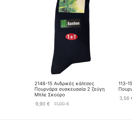
2148-15 Ανδρικές κάλτσες
113-1
Πουρνάρα συσκευασία 2 ζεύγη
Πουρ
Μπλε Σκούρο
3,56
9,90
€
11,00
€