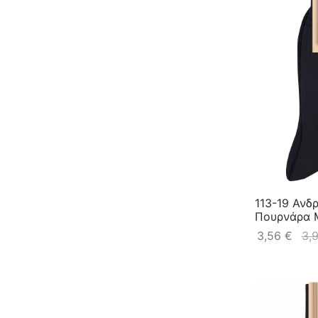
113-19 Ανδ
Πουρνάρα 
3,56
€
3,