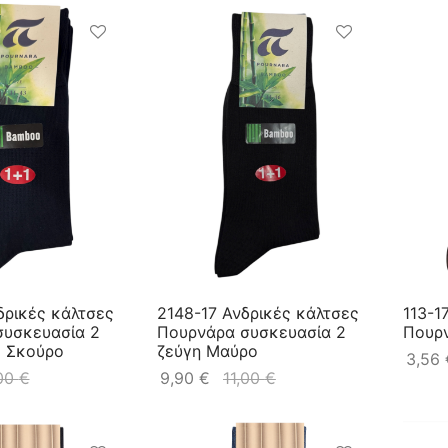
δρικές κάλτσες
2148-17 Ανδρικές κάλτσες
113-1
συσκευασία 2
Πουρνάρα συσκευασία 2
Πουρ
ε Σκούρο
ζεύγη Μαύρο
3,56
,00
€
9,90
€
11,00
€