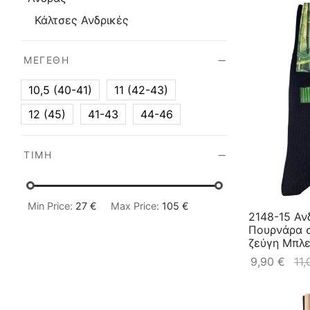
Κάλτσες Ανδρικές
ΜΕΓΈΘΗ
10,5 (40-41)
11 (42-43)
12 (45)
41-43
44-46
ΤΙΜΉ
Min Price:
27 €
Max Price:
105 €
2148-15 Αν
Πουρνάρα 
ζεύγη Μπλ
9,90
€
11