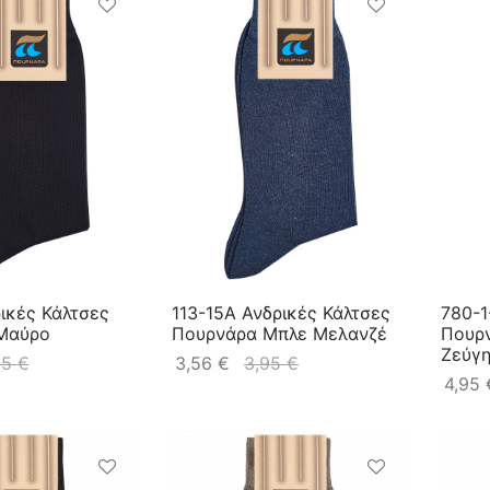
ρικές Κάλτσες
113-15A Ανδρικές Κάλτσες
780-1
Μαύρο
Πουρνάρα Μπλε Μελανζέ
Πουρν
Ζεύγ
95
€
3,56
€
3,95
€
4,95