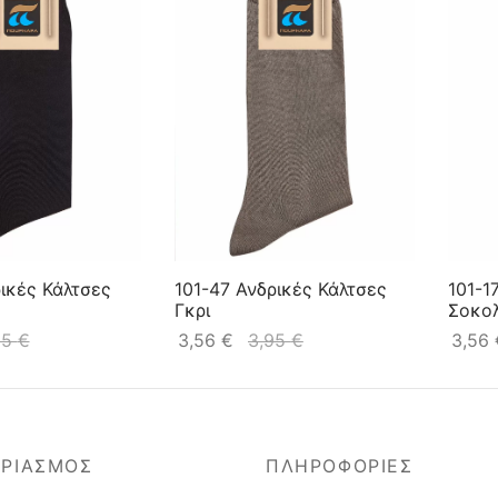
ρικές Κάλτσες
101-47 Ανδρικές Κάλτσες
101-1
Γκρι
Σοκο
95
€
3,56
€
3,95
€
3,56
ΑΡΙΑΣΜΟΣ
ΠΛΗΡΟΦΟΡΙΕΣ