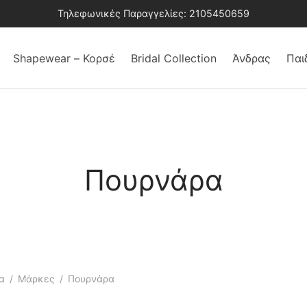
Τηλεφωνικές Παραγγελίες: 2105450659
Shapewear – Κορσέ
Bridal Collection
Άνδρας
Παι
Πουρνάρα
α
/
Μάρκες
/
Πουρνάρα