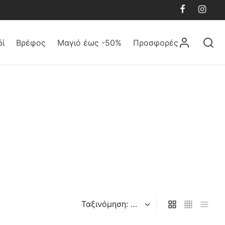
δί
Βρέφος
Μαγιό έως -50%
Προσφορές