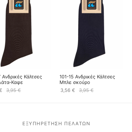
7 Ανδρικές Κάλτσες
101-15 Ανδρικές Κάλτσες
λάτα-Καφε
Μπλε σκούρο
€
3,95
€
3,56
€
3,95
€
ΕΞΥΠΗΡΕΤΗΣΗ ΠΕΛΑΤΩΝ