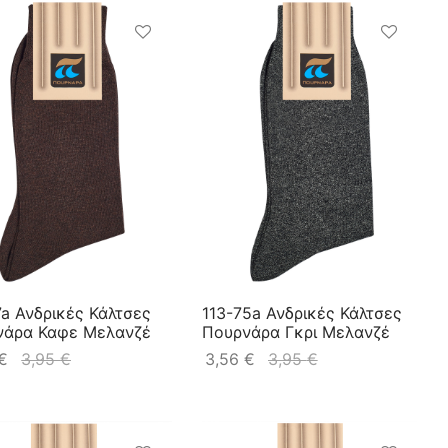
7a Ανδρικές Κάλτσες
113-75a Ανδρικές Κάλτσες
νάρα Καφε Μελανζέ
Πουρνάρα Γκρι Μελανζέ
€
3,95
€
3,56
€
3,95
€