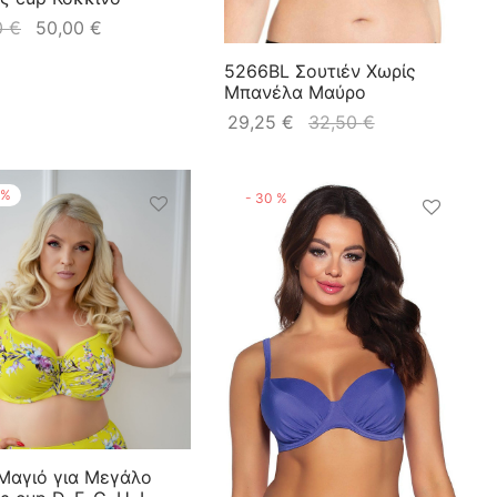
0
€
50,00
€
5266BL Σουτιέν Χωρίς
Μπανέλα Μαύρο
29,25
€
32,50
€
%
-
30
%
 Μαγιό για Μεγάλο