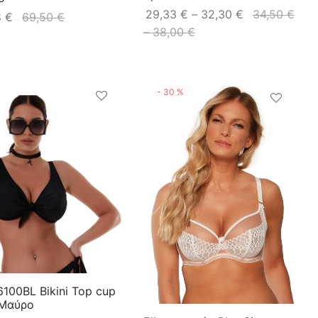
29,33
€
–
32,30
€
34,50
€
8
€
69,50
€
–
38,00
€
-
30
%
100BL Bikini Top cup
 Μαύρο