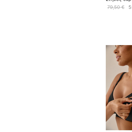
79,50
€
5