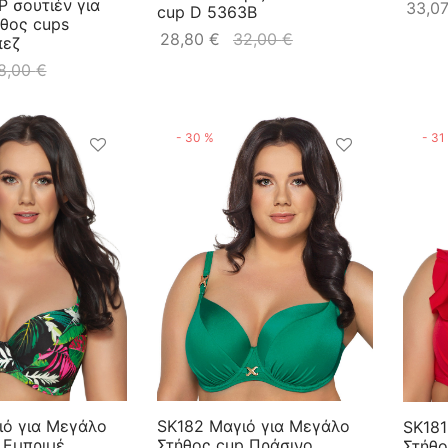
P σουτιέν για
33,0
cup D 5363B
θος cups
28,80
€
32,00
€
πεζ
8,00
€
-
30
%
-
31
ό για Μεγάλο
SK182 Μαγιό για Μεγάλο
SK181
 Εμπριμέ
Στήθος cup Πράσινο
Στήθο