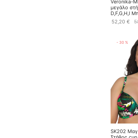
Veronika-M
μεγάλο στή
D,F,G,H,I Μ
52,20
€
5
-
30
%
SK202 Μαγι
Στήθος cup