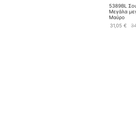
5389BL Σο
Μεγάλα μεγ
Μαύρο
31,05
€
3