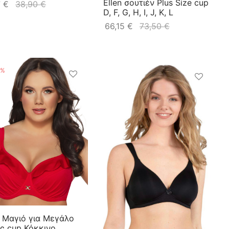
Ellen σουτιέν Plus Size cup
7
€
38,90
€
D, F, G, H, I, J, K, L
66,15
€
73,50
€
%
 Μαγιό για Μεγάλο
ς cup Κόκκινο