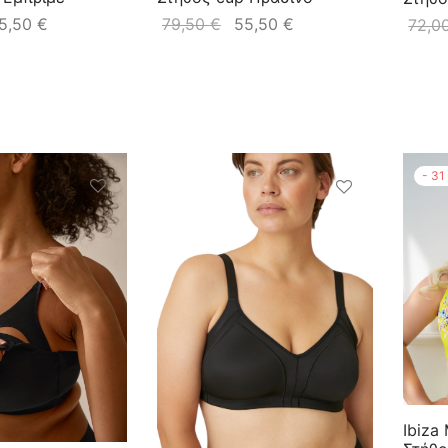
5,50
€
79,50
€
55,50
€
72,0
-
31
Ibiza