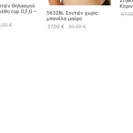
Στήθος
υτιέν Θηλασμού
Κίτρι
έθη cup D,F,G –
5632BL Σουτιέν χωρίς
67,0
μπανέλα μαύρο
4,50
€
27,00
€
30,00
€
5089
Μεγάλ