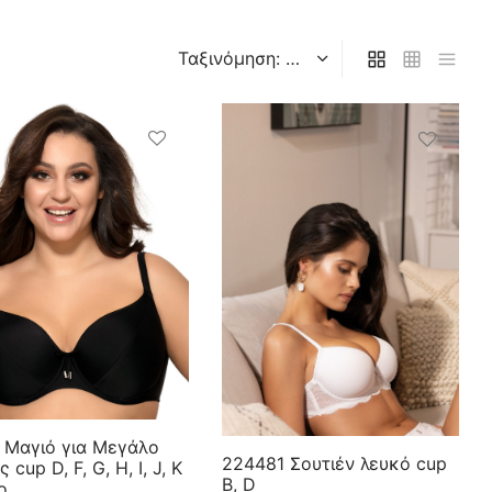
 Μαγιό για Μεγάλο
224481 Σουτιέν λευκό cup
 cup D, F, G, H, I, J, K
B, D
ο