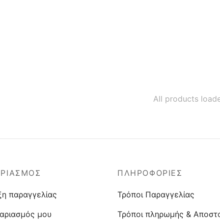
– Μα
D Κόκκινο
31,5
N5000W cup B, D Λευκό
13,50
€
15,00
€
All products load
ΑΡΙΑΣΜΟΣ
ΠΛΗΡΟΦΟΡΙΕΣ
ξη παραγγελίας
Τρόποι Παραγγελίας
αριασμός μου
Τρόποι πληρωμής & Αποστ