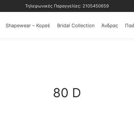
Τηλεφωνικές Παραγγελίες: 2105450659
Shapewear – Κορσέ
Bridal Collection
Άνδρας
Παι
80 D