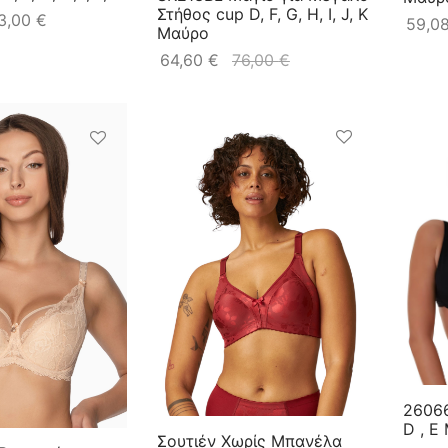
Στήθος cup D, F, G, H, I, J, K
3,00
€
59,0
Μαύρο
64,60
€
76,00
€
26066
D , E
Σουτιέν Χωρίς Μπανέλα