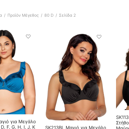
α
/
Προϊόν Μέγεθος
/
80 D
/
Σελίδα 2
SK113
γιό για Μεγάλο
Στήθος
, F, G, H, I, J, K
SK213BL Μαγιό για Μεγάλο
Μαύρ