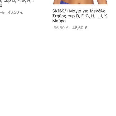
 cup D, F, G, H, I
νο
SK169/1 Μαγιό για Μεγάλο
0
€
46,50
€
Στήθος cup D, F, G, H, I, J, K
Μαύρο
66,50
€
46,50
€
 Σουτιέν Θηλασμού
α Μεγέθη cup E, F, G