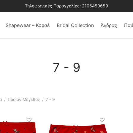
Τηλεφωνικές Παραγγελίες: 2105450659
Shapewear – Κορσέ
Bridal Collection
Άνδρας
Παι
7 - 9
α
/
Προϊόν Μέγεθος
/
7 - 9