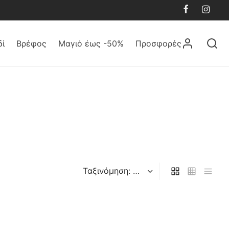
δί
Βρέφος
Μαγιό έως -50%
Προσφορές