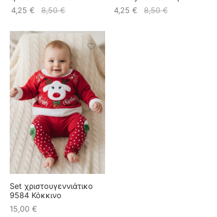
4,25
€
8,50
€
4,25
€
8,50
€
Set χριστουγεννιάτικο
9584 Κόκκινο
15,00
€