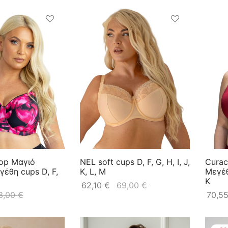
op Μαγιό
NEL soft cups D, F, G, H, I, J,
Cura
έθη cups D, F,
K, L, M
Μεγέθη
K
62,10
€
69,00
€
3,00
€
70,5