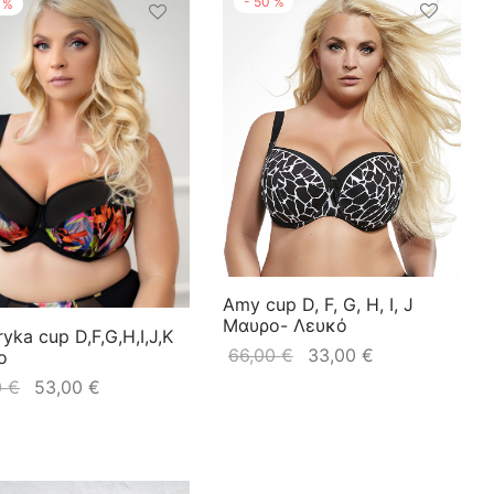
-
50
%
%
Amy cup D, F, G, H, I, J
Μαυρο- Λευκό
ryka cup D,F,G,H,I,J,K
66,00
€
33,00
€
ο
0
€
53,00
€