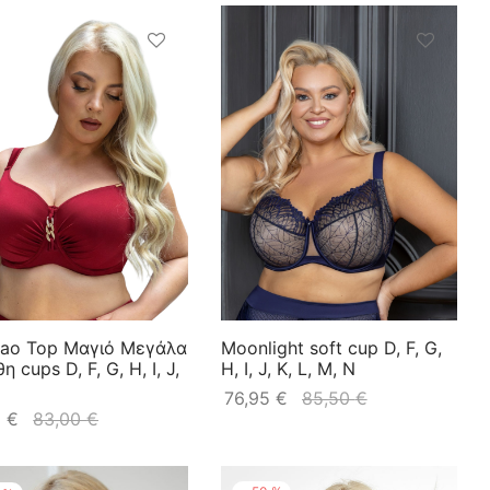
cao Top Μαγιό Μεγάλα
Moonlight soft cup D, F, G,
 cups D, F, G, H, I, J,
H, I, J, K, L, M, N
76,95
€
85,50
€
5
€
83,00
€