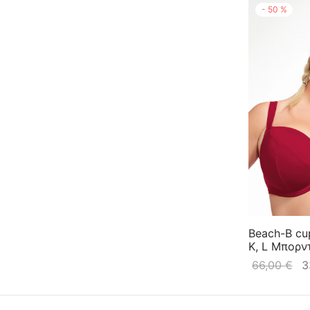
-
50
%
Beach-Β cup 
K, L Μπορν
66,00
€
3