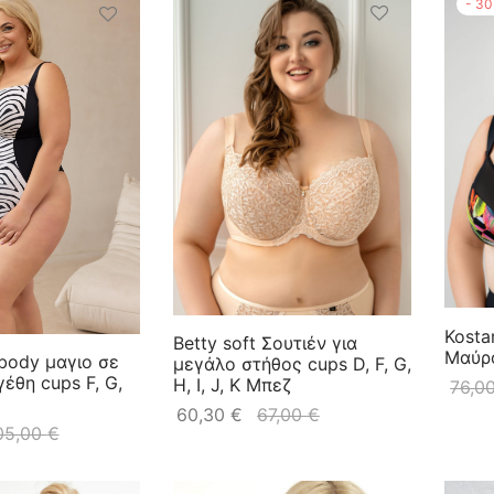
-
30
Kosta
Betty soft Σουτιέν για
Μαύρ
 body μαγιο σε
μεγάλο στήθος cups D, F, G,
έθη cups F, G,
H, I, J, K Μπεζ
76,0
60,30
€
67,00
€
05,00
€