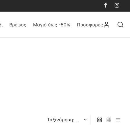
δί
Βρέφος
Μαγιό έως -50%
Προσφορές