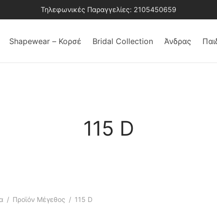
Τηλεφωνικές Παραγγελίες: 2105450659
Shapewear – Κορσέ
Bridal Collection
Άνδρας
Παι
115 D
α
/
Προϊόν Μέγεθος
/
115 D