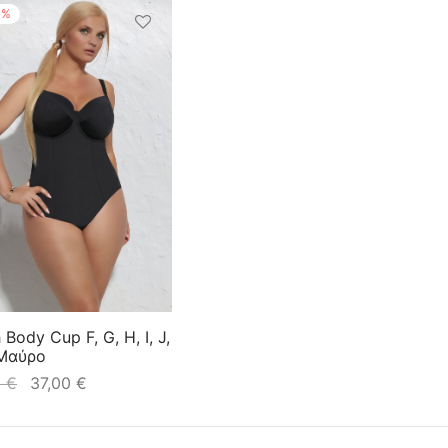
%
Body Cup F, G, H, I, J,
 Μαύρο
0
€
37,00
€