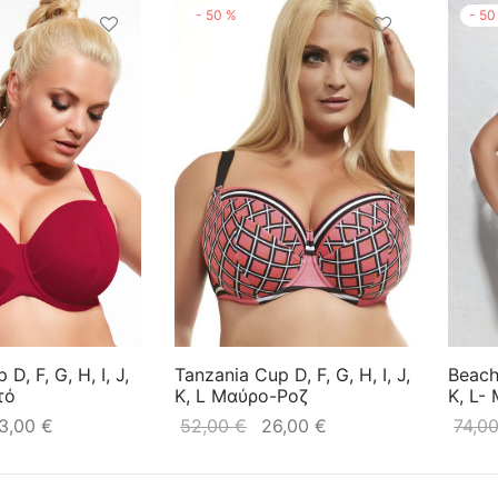
-
50
-
50
%
Beach 
D, F, G, H, I, J,
Tanzania Cup D, F, G, H, I, J,
K, L-
τό
K, L Μαύρο-Ροζ
74,0
3,00
€
52,00
€
26,00
€