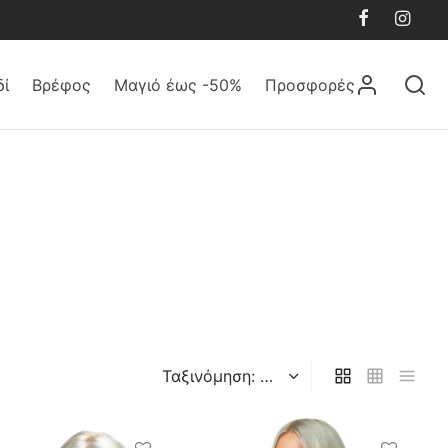
δί
Βρέφος
Μαγιό έως -50%
Προσφορές