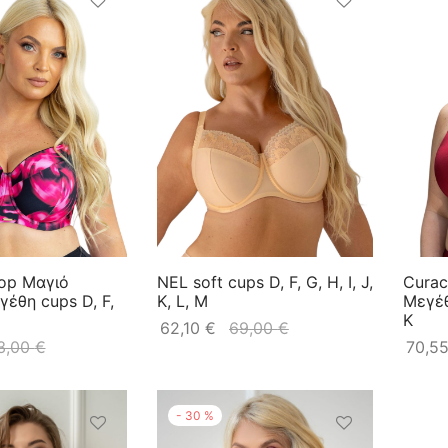
op Μαγιό
NEL soft cups D, F, G, H, I, J,
Cura
έθη cups D, F,
K, L, M
Μεγέθη
K
62,10
€
69,00
€
3,00
€
70,5
-
30
%