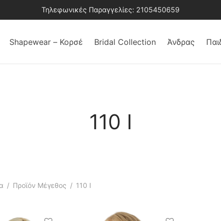
Τηλεφωνικές Παραγγελίες: 2105450659
Shapewear – Κορσέ
Bridal Collection
Άνδρας
Παι
110 I
α
/
Προϊόν Μέγεθος
/
110 I