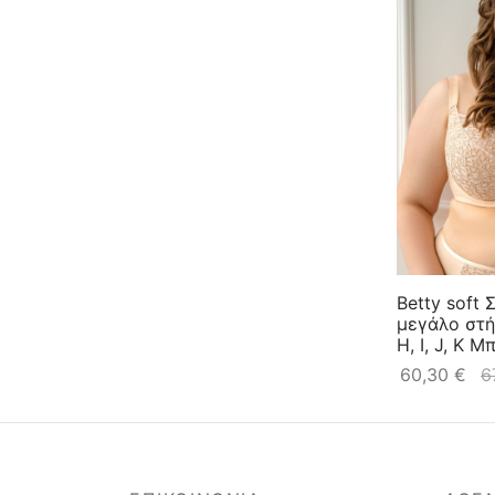
100 I
100 J
100 K
100 M
100 N
105 D
105 F
105 G
105 H
105 I
105 J
105 K
105 L
105 M
110 D
110 F
110 G
110 H
110 I
110 J
110 K
115 D
115 F
115 G
115 H
115 I
115 J
115 K
Betty soft 
μεγάλο στήθ
H, I, J, K Μ
60,30
€
6