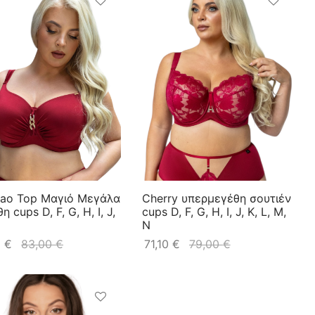
cao Top Μαγιό Μεγάλα
Cherry υπερμεγέθη σουτιέν
 cups D, F, G, H, I, J,
cups D, F, G, H, I, J, K, L, M,
N
5
€
83,00
€
71,10
€
79,00
€