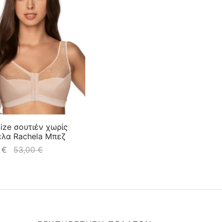
Size σουτιέν χωρίς
λα Rachela Μπεζ
0
€
53,00
€