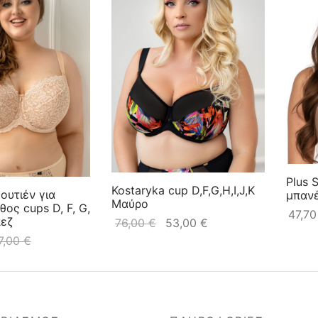
Plus 
Kostaryka cup D,F,G,H,I,J,K
Σουτιέν για
μπανέ
Μαύρο
ος cups D, F, G,
47,7
πεζ
76,00
€
53,00
€
7,00
€