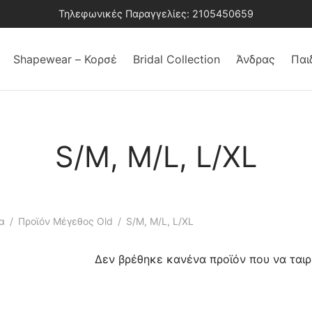
Τηλεφωνικές Παραγγελίες: 2105450659
Shapewear – Κορσέ
Bridal Collection
Άνδρας
Παι
S/M, M/L, L/XL
α
/
Προϊόν Μέγεθος Old
/
S/M, M/L, L/XL
Δεν βρέθηκε κανένα προϊόν που να ταιρι