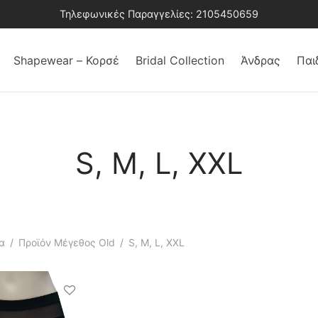
Τηλεφωνικές Παραγγελίες: 2105450659
Shapewear – Κορσέ
Bridal Collection
Άνδρας
Παι
S, M, L, XXL
α
/
Προϊόν Μέγεθος Old
/
S, M, L, XXL