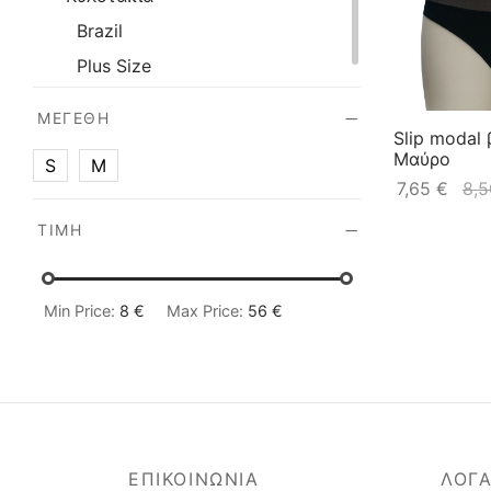
Brazil
Plus Size
ΜΕΓΈΘΗ
Slip modal
Μαύρο
S
M
7,65
€
8,
ΤΙΜΉ
Min Price:
8 €
Max Price:
56 €
ΕΠΙΚΟΙΝΩΝΙΑ
ΛΟΓ