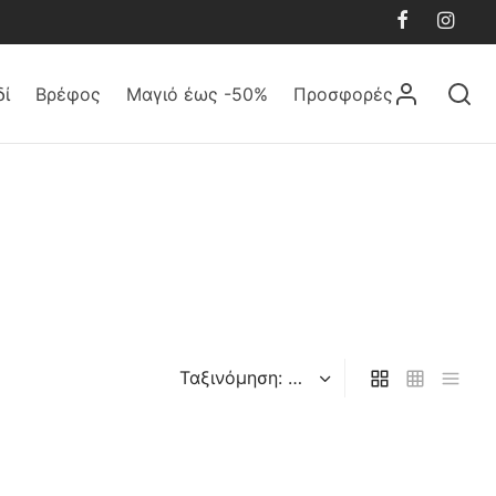
δί
Βρέφος
Μαγιό έως -50%
Προσφορές