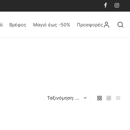
δί
Βρέφος
Μαγιό έως -50%
Προσφορές