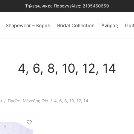
Τηλεφωνικές Παραγγελίες: 2105450659
Shapewear – Κορσέ
Bridal Collection
Άνδρας
Παι
4, 6, 8, 10, 12, 14
α
/
Προϊόν Μέγεθος Old
/
4, 6, 8, 10, 12, 14