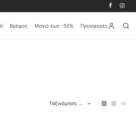
δί
Βρέφος
Μαγιό έως -50%
Προσφορές