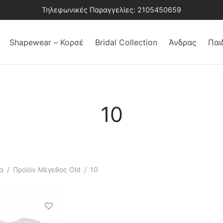
Τηλεφωνικές Παραγγελίες: 2105450659
Shapewear – Κορσέ
Bridal Collection
Άνδρας
Παι
10
α
/
Προϊόν Μέγεθος Old
/
10