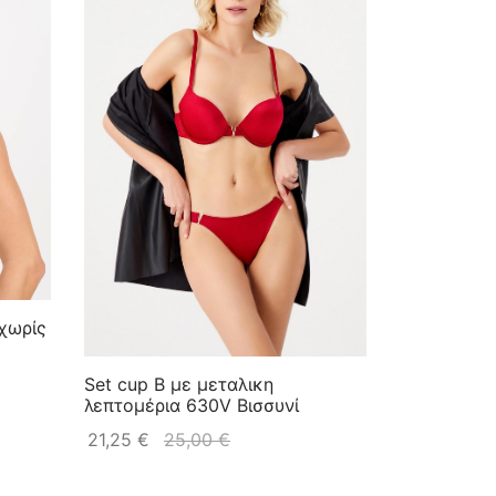
 χωρίς
Set cup B με μεταλικη
λεπτομέρια 630V Βισσυνί
21,25
€
25,00
€