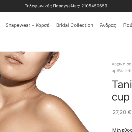
Τηλεφωνικές Παραγγελίες: 2105450659
Shapewear – Κορσέ
Bridal Collection
Άνδρας
Παι
Αρχική σε
up/Brallet
Tani
cup
27,20
€
Μέγεθο