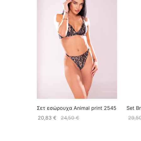
Σετ εσώρουχα Animal print 2545
Set B
20,83
€
24,50
€
29,5