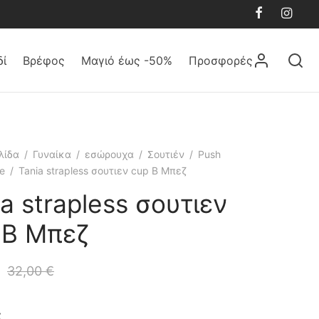
δί
Βρέφος
Μαγιό έως -50%
Προσφορές
λίδα
/
Γυναίκα
/
εσώρουχα
/
Σουτιέν
/
Push
te
/
Tania strapless σουτιεν cup B Μπεζ
a strapless σουτιεν
 B Μπεζ
32,00
€
ς