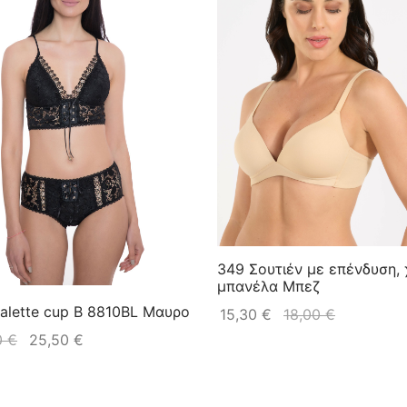
349 Σουτιέν με επένδυση,
μπανέλα Μπεζ
ralette cup B 8810BL Μαυρο
15,30
€
18,00
€
0
€
25,50
€