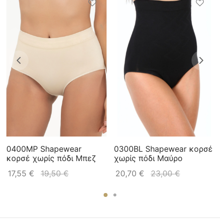
0400MP Shapewear
0300BL Shapewear κορσέ
κορσέ χωρίς πόδι Μπεζ
χωρίς πόδι Μαύρο
17,55
€
19,50
€
20,70
€
23,00
€