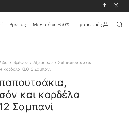
δί
Βρέφος
Μαγιό έως -50%
Προσφορές
λίδα
/
Βρέφος
/
Αξεσουάρ
/
Set παπουτσάκια,
ι κορδέλα KL012 Σαμπανί
 παπουτσάκια,
σόν και κορδέλα
12 Σαμπανί