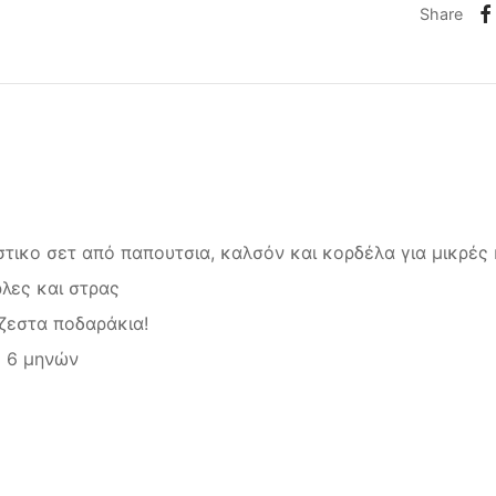
Share
στικο σετ από παπουτσια, καλσόν και κορδέλα για μικρές 
λες και στρας
ζεστα ποδαράκια!
 6 μηνών