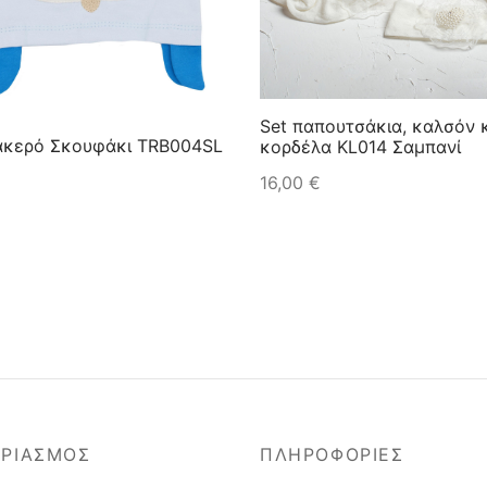
Set παπουτσάκια, καλσόν 
ακερό Σκουφάκι TRB004SL
κορδέλα KL014 Σαμπανί
16,00
€
€
ΑΡΙΑΣΜΟΣ
ΠΛΗΡΟΦΟΡΙΕΣ