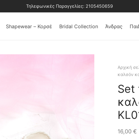
Τηλεφωνικές Παραγγελίες: 2105450659
Shapewear – Κορσέ
Bridal Collection
Άνδρας
Παι
Αρχική σε
καλσόν κα
Set
καλ
KL0
16,00
€