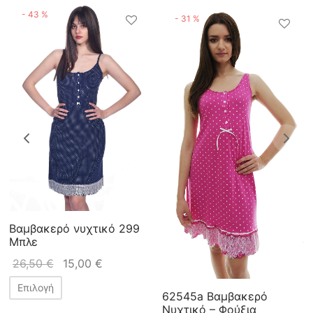
-
43
%
-
31
%
Βαμβακερό νυχτικό 299
Μπλε
26,50
€
15,00
€
Επιλογή
62545a Βαμβακερό
Νυχτικό – Φούξια