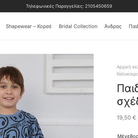
Τηλεφωνικές Παραγγελίες: 2105450659
Shapewear – Κορσέ
Bridal Collection
Άνδρας
Παι
Αρχική σε
Καλοκαιρι
Παι
σχέ
19,50
€
Μέγεθο