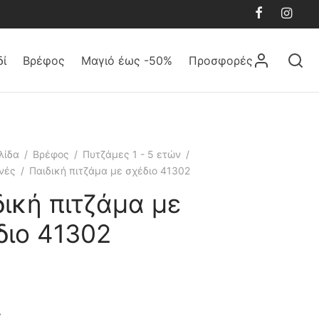
δί
Βρέφος
Μαγιό έως -50%
Προσφορές
λίδα
/
Βρέφος
/
Πυτζάμες 1 - 5 ετών
/
νές
/
Παιδική πιτζάμα με σχέδιο 41302
δική πιτζάμα με
διο 41302
ς