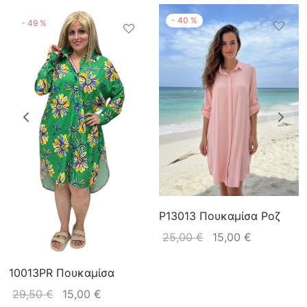
-
40
%
-
49
%
P13013 Πουκαμίσα Ροζ
25,00
€
15,00
€
10013PR Πουκαμίσα
29,50
€
15,00
€