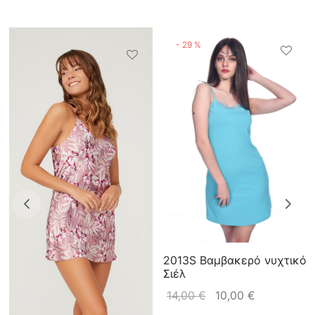
-
29
%
2013S Βαμβακερό νυχτικό
Σιέλ
14,00
€
10,00
€