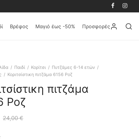
δί
Βρέφος
Μαγιό έως -50%
Προσφορές
λίδα
/
Παιδί
/
Κορίτσι
/
Πυτζάμες 6-14 ετών
/
ς
/
Κοριτσίστικη πιτζάμα 6156 Ροζ
ιτσίστικη πιτζάμα
6 Ροζ
24,00
€
ς