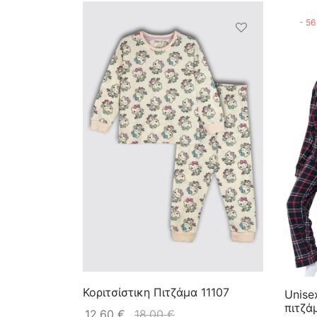
-
56
Κοριτσίστικη Πιτζάμα 11107
Unise
πιτζά
12,60
€
18,00
€