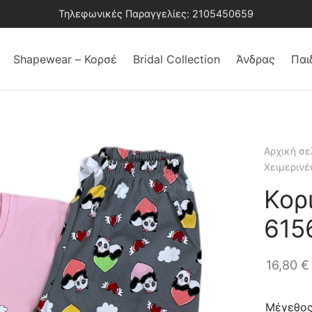
Τηλεφωνικές Παραγγελίες: 2105450659
Shapewear – Κορσέ
Bridal Collection
Άνδρας
Παι
Αρχική σε
Χειμερινέ
Κορ
615
16,80
€
Μέγεθο