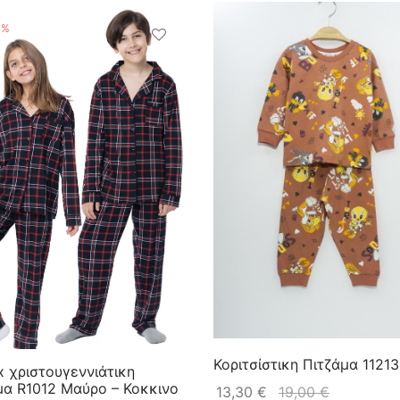
%
Κοριτσίστικη Πιτζάμα 11213
x χριστουγεννιάτικη
μα R1012 Μαύρο – Κοκκινο
13,30
€
19,00
€