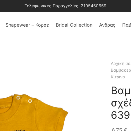
Τηλεφωνικές Παραγγελίες: 2105450659
Shapewear – Κορσέ
Bridal Collection
Άνδρας
Παι
Αρχική σε
Βαμβακερ
Κίτρινο
Βαμ
σχέ
639
6,75
€