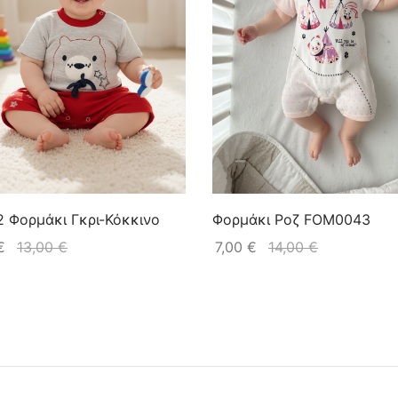
2 Φορμάκι Γκρι-Κόκκινο
Φορμάκι Ροζ FOM0043
€
13,00
€
7,00
€
14,00
€