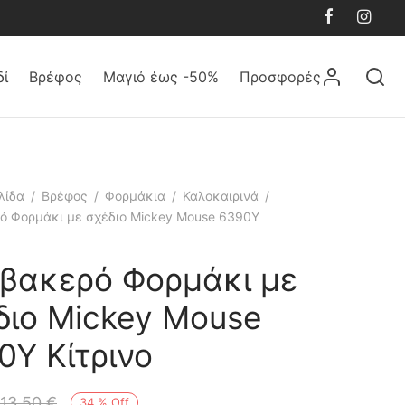
δί
Βρέφος
Μαγιό έως -50%
Προσφορές
λίδα
/
Βρέφος
/
Φορμάκια
/
Καλοκαιρινά
/
ό Φορμάκι με σχέδιο Mickey Mouse 6390Y
βακερό Φορμάκι με
διο Mickey Mouse
0Y Κίτρινο
13,50
€
34
%
Off