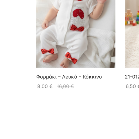
Φορμάκι – Λευκό – Κόκκινο
21-01
8,00
€
16,00
€
6,50