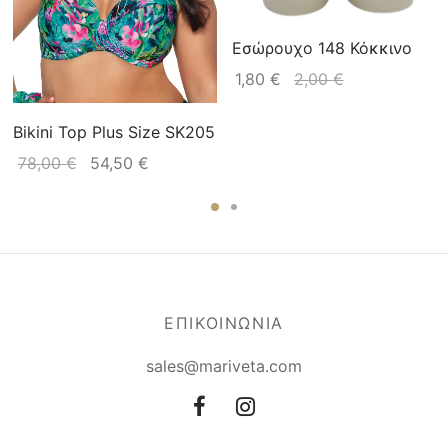
Εσώρουχο 148 Κόκκινο
1,80
€
2,00
€
Bikini Top Plus Size SK205
78,00
€
54,50
€
ΕΠΙΚΟΙΝΩΝΙΑ
sales@mariveta.com