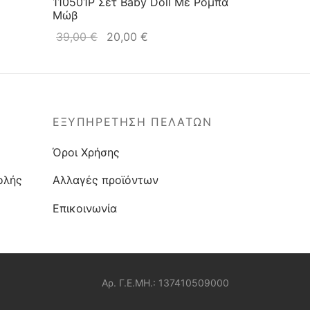
110501P Σέτ Baby Doll Με Ρόμπα
Mώβ
39,00
€
20,00
€
ΕΞΥΠΗΡΕΤΗΣΗ ΠΕΛΑΤΩΝ
Όροι Χρήσης
ολής
Αλλαγές προϊόντων
Επικοινωνία
Αρ. Γ.Ε.ΜΗ.: 137410509000