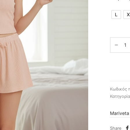
L
X
Κωδικός 
Κατηγορί
Mariveta
Share