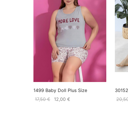
1499 Baby Doll Plus Size
30152
17,50
€
12,00
€
20,5