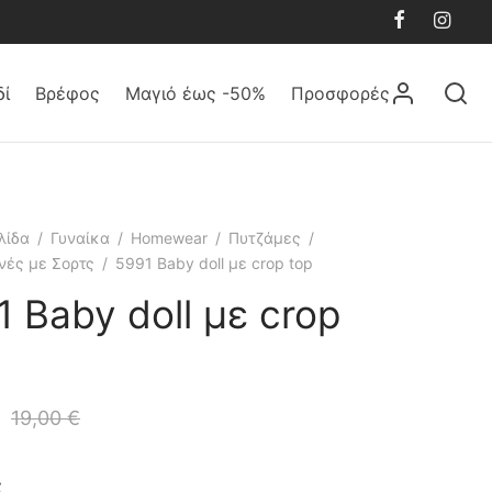
δί
Βρέφος
Μαγιό έως -50%
Προσφορές
λίδα
/
Γυναίκα
/
Homewear
/
Πυτζάμες
/
νές με Σορτς
/
5991 Baby doll με crop top
 Baby doll με crop
19,00
€
ς