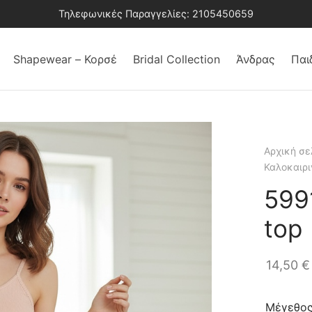
Τηλεφωνικές Παραγγελίες: 2105450659
Shapewear – Κορσέ
Bridal Collection
Άνδρας
Παι
Αρχική σε
Καλοκαιρι
5991
top
14,50
€
Μέγεθο