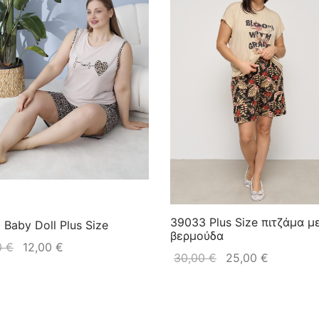
39033 Plus Size πιτζάμα μ
 Baby Doll Plus Size
βερμούδα
0
€
12,00
€
30,00
€
25,00
€