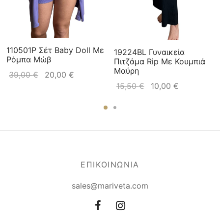
110501P Σέτ Baby Doll Με
19224BL Γυναικεία
Ρόμπα Mώβ
Πιτζάμα Rip Με Κουμπιά
Μαύρη
39,00
€
20,00
€
15,50
€
10,00
€
ΕΠΙΚΟΙΝΩΝΙΑ
sales@mariveta.com