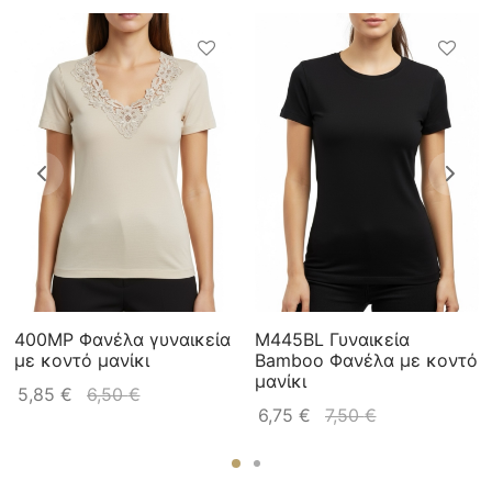
400MP Φανέλα γυναικεία
M445BL Γυναικεία
με κοντό μανίκι
Bamboo Φανέλα με κοντό
μανίκι
5,85
€
6,50
€
6,75
€
7,50
€