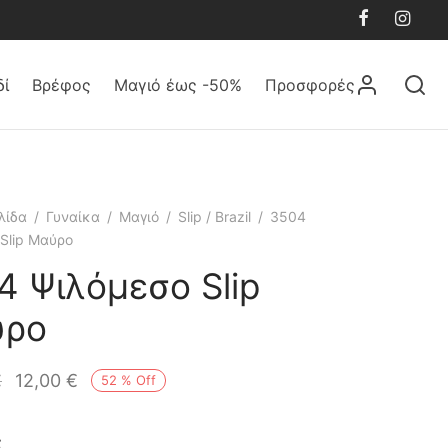
δί
Βρέφος
Μαγιό έως -50%
Προσφορές
λίδα
/
Γυναίκα
/
Μαγιό
/
Slip / Brazil
/
3504
Slip Μαύρο
4 Ψιλόμεσο Slip
ύρο
€
12,00
€
52
%
Off
ς