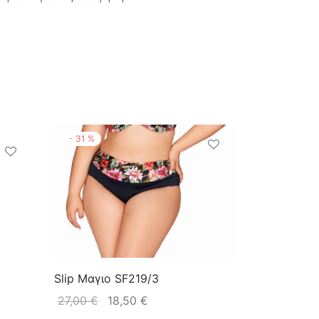
-
31
%
Slip Μαγιο SF219/3
27,00
€
18,50
€