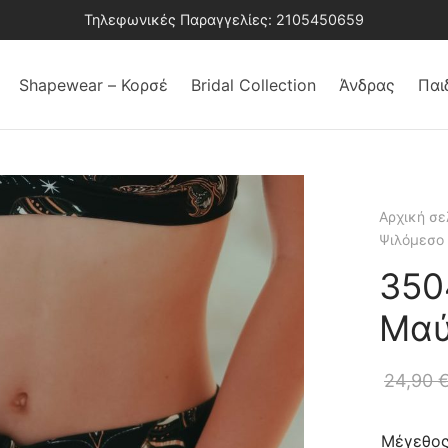
Τηλεφωνικές Παραγγελίες: 2105450659
Shapewear – Κορσέ
Bridal Collection
Άνδρας
Παι
Αρχική σε
Ψιλόμεσο 
350
Μα
24,90
Μέγεθο