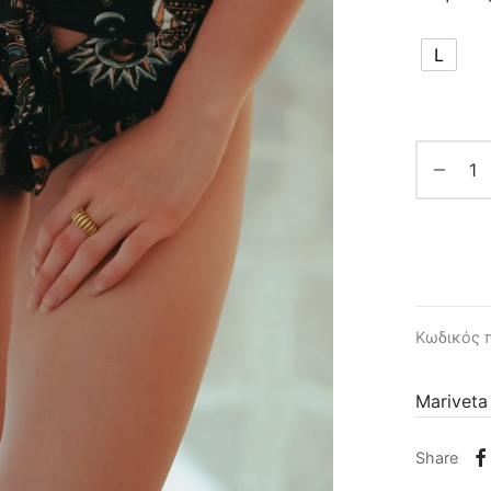
L
Κωδικός 
Mariveta
Share