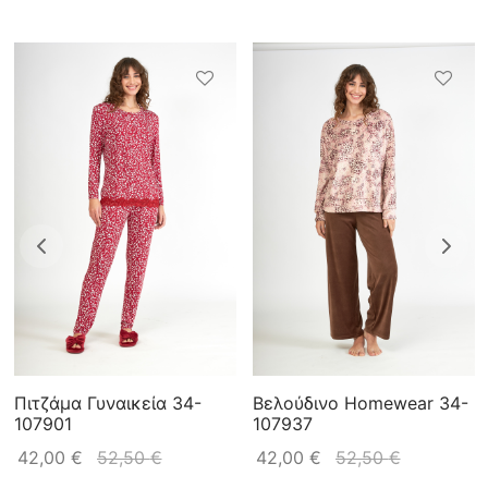
Πιτζάμα Γυναικεία 34-
Βελούδινο Homewear 34-
107901
107937
42,00
€
52,50
€
42,00
€
52,50
€