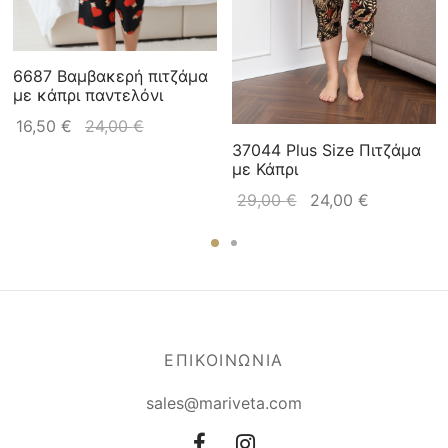
6687 Βαμβακερή πιτζάμα
με κάπρι παντελόνι
16,50
€
24,00
€
37044 Plus Size Πιτζάμα
με Κάπρι
29,00
€
24,00
€
ΕΠΙΚΟΙΝΩΝΙΑ
sales@mariveta.com