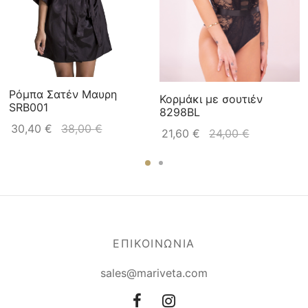
Ρόμπα Σατέν Μαυρη
Κορμάκι με σουτιέν
SRB001
8298BL
30,40
€
38,00
€
21,60
€
24,00
€
ΕΠΙΚΟΙΝΩΝΙΑ
sales@mariveta.com