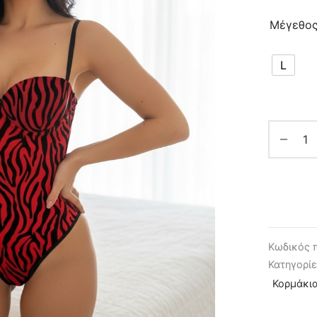
Μέγεθο
L
Κωδικός 
Κατηγορί
Κορμάκι