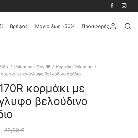
δί
Βρέφος
Μαγιό έως -50%
Προσφορές
λίδα
/
Valentine's Day ❤
/
Κορμάκι Valentine
/
ορμάκι με ανάγλυφο βελούδινο σχέδιο
170R κορμάκι με
γλυφο βελούδινο
διο
28,50
€