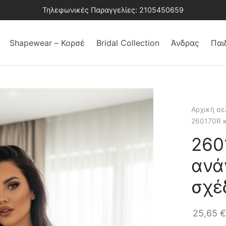
Τηλεφωνικές Παραγγελίες: 2105450659
Shapewear – Κορσέ
Bridal Collection
Άνδρας
Παι
Αρχική σε
260170R κ
260
ανά
σχέ
25,65
€