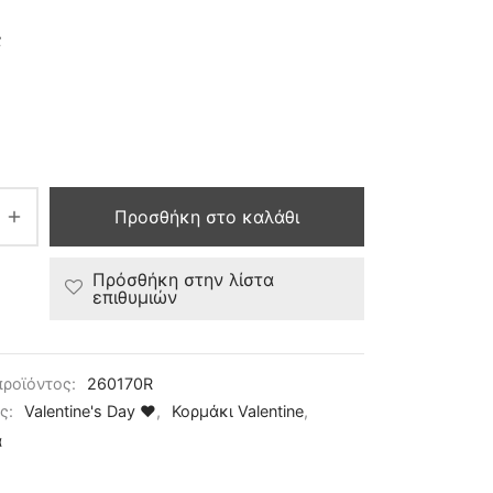
ς
Προσθήκη στο καλάθι
Πρόσθήκη στην λίστα
επιθυμιών
προϊόντος:
260170R
ες:
Valentine's Day ❤
,
Κορμάκι Valentine
,
α