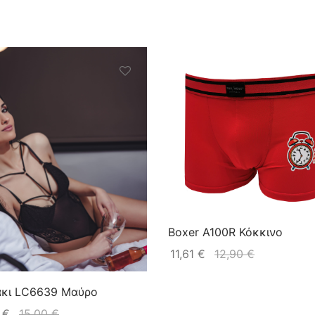
Boxer A100R Κόκκινο
11,61
€
12,90
€
άκι LC6639 Μαύρο
0
€
15,00
€