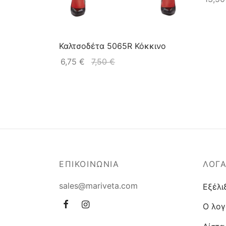
Καλτσοδέτα 5065R Κόκκινο
6,75
€
7,50
€
ΕΠΙΚΟΙΝΩΝΙΑ
ΛΟΓ
sales@mariveta.com
Εξέλι
Ο λογ