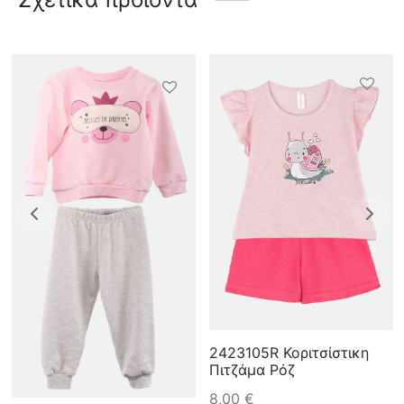
2423105R Κοριτσίστικη
Πιτζάμα Ρόζ
8,00
€