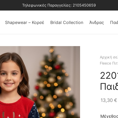
Τηλεφωνικές Παραγγελίες: 2105450659
Shapewear – Κορσέ
Bridal Collection
Άνδρας
Παι
Αρχική σε
Fleece Πι
220
Παι
13,30
€
Μέγεθο