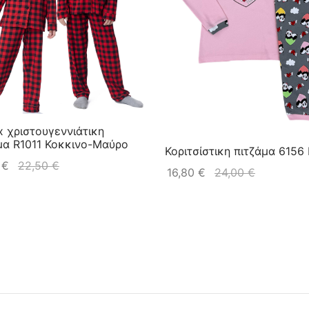
x χριστουγεννιάτικη
μα R1011 Κοκκινο-Μαύρο
Κοριτσίστικη πιτζάμα 6156
5
€
22,50
€
16,80
€
24,00
€