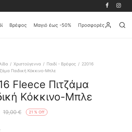
δί
Βρέφος
Μαγιό έως -50%
Προσφορές
λίδα
/
Χριστούγεννα
/
Παιδί - Βρέφος
/
22016
τζάμα Παιδική Κόκκινο-Μπλε
16 Fleece Πιτζάμα
δική Κόκκινο-Μπλε
19,00
€
21
%
Off
ς