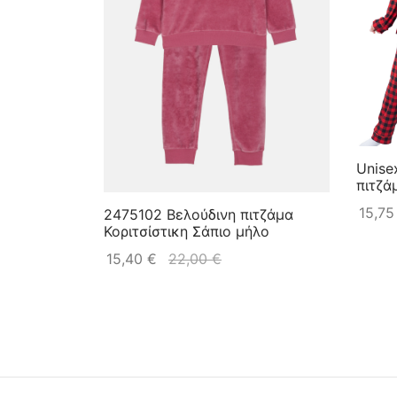
Unise
πιτζά
15,7
2475102 Βελούδινη πιτζάμα
Κοριτσίστικη Σάπιο μήλο
15,40
€
22,00
€