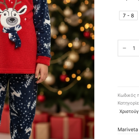
7 - 8
Κωδικός 
Κατηγορί
Χριστού
Mariveta