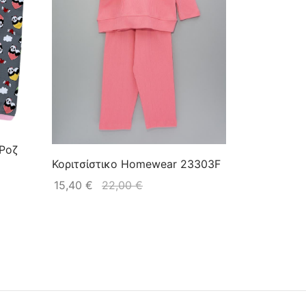
 Ροζ
Κοριτσίστικο Homewear 23303F
15,40
€
22,00
€