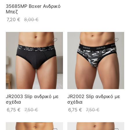
35685MP Boxer Ανδρικό
Μπεζ
7,20
€
8,00
€
JR2003 Slip ανδρικό με
JR2002 Slip ανδρικό με
σχέδια
σχέδια
6,75
€
7,50
€
6,75
€
7,50
€