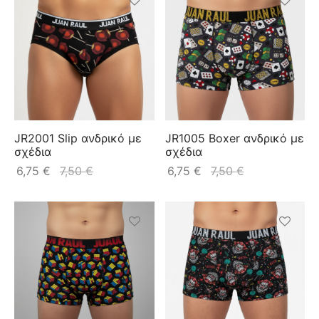
JR2001 Slip ανδρικό με
JR1005 Boxer ανδρικό με
σχέδια
σχέδια
6,75
€
7,50
€
6,75
€
7,50
€